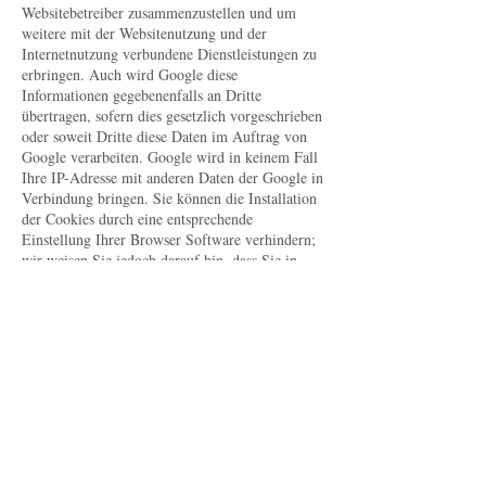
Websitebetreiber zusammenzustellen und um
weitere mit der Websitenutzung und der
Internetnutzung verbundene Dienstleistungen zu
erbringen. Auch wird Google diese
Informationen gegebenenfalls an Dritte
übertragen, sofern dies gesetzlich vorgeschrieben
oder soweit Dritte diese Daten im Auftrag von
Google verarbeiten. Google wird in keinem Fall
Ihre IP-Adresse mit anderen Daten der Google in
Verbindung bringen. Sie können die Installation
der Cookies durch eine entsprechende
Einstellung Ihrer Browser Software verhindern;
wir weisen Sie jedoch darauf hin, dass Sie in
diesem Fall gegebenenfalls nicht sämtliche
Funktionen dieser Website voll umfänglich
nutzen können. Durch die Nutzung dieser
Website erklären Sie sich mit der Bearbeitung
der über Sie erhobenen Daten durch Google in
der zuvor beschriebenen Art und Weise und zu
dem zuvor benannten Zweck einverstanden.
Google AdSense